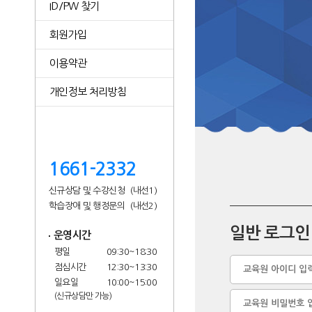
ID/PW 찾기
회원가입
이용약관
개인정보 처리방침
1661-2332
로
신규상담 및 수강신청
(내선1)
그
학습장애 및 행정문의
(내선2)
인
메
일반 로그인
운영시간
가
평일
09:30~18:30
미
아
점심시간
12:30~13:30
래
이
일요일
10:00~15:00
평
디
비
(신규상담만 가능)
생
밀
교