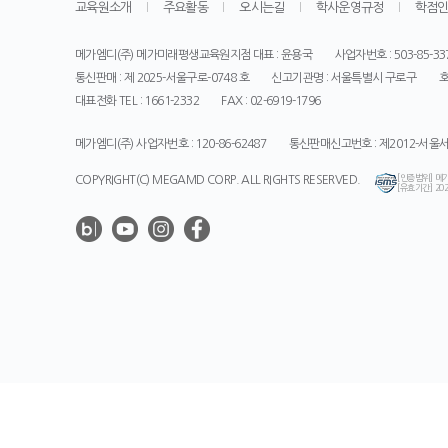
교육원소개
주요활동
오시는길
학사운영규정
학점
메가엠디(주) 메가미래평생교육원지점 대표 : 윤용국
사업자번호 : 503-85-33
통신판매 : 제 2025-서울구로-0748 호
신고기관명 : 서울특별시 구로구
호
대표전화 TEL : 1661-2332
FAX : 02-6919-1796
메가엠디(주) 사업자번호 : 120-86-62487
통신판매신고번호 : 제2012-서울서
[인증범위] 메
COPYRIGHT(C) MEGAMD CORP. ALL RIGHTS RESERVED.
[유효기간] 2025
메
가
미
래
평
생
교
육
원
과
소
통