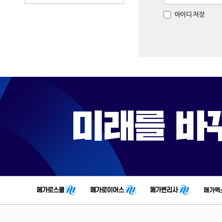
번
육
아이디 저장
호
원
에
방
문
하
신
것
을
환
영
합
니
다
.