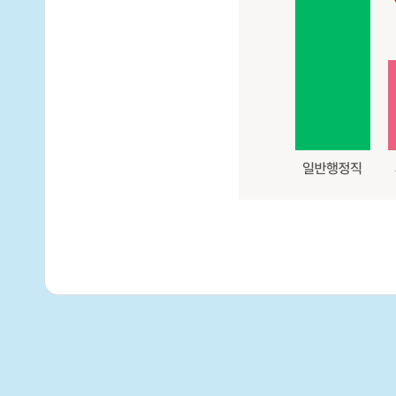
사
회
복
지
사
자