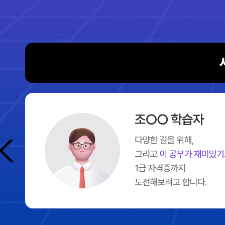
남
을
직
업
선
정
미
래
직
업
대
체
율
안
전
!
미
래
유
망
직
저
업
는