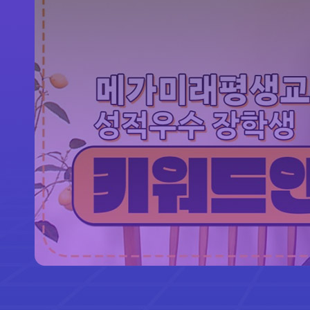
후
전
망
플
P
안
복
이
좋
은
강
D
내
습
일
자
리
T
의
F
서
가
O
P
3
수
제
비
능
인
공
지
능
강
공
스
시
대
에
도
살
아