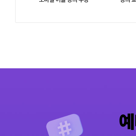
사
회
복
지
사
출
온
학
학
의
무
배
석
라
사
습
치
채
용
연
1
인
일
기
1
2
%
0
강
정
간
씩
증
가
사
0
의
잊
종
회
복
지