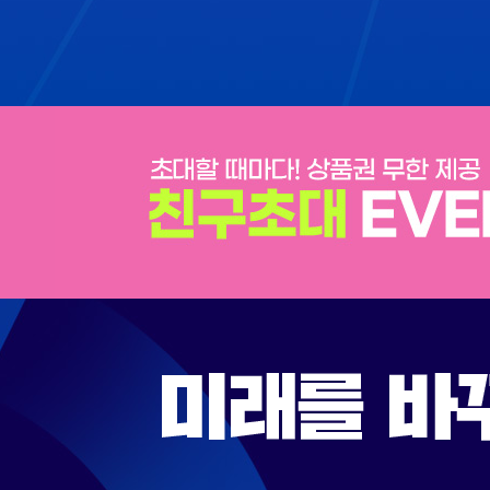
T
다
O
행
P
히
1
도
0
학
점
은
행
제
를
통
해
무
사
히
저
의
목
표
를
이
루