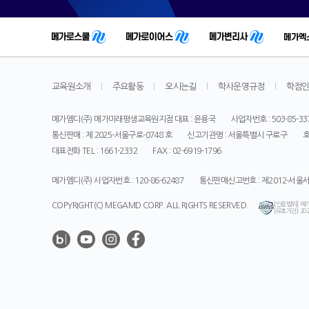
어
가
고
있
습
니
교육원소개
주요활동
오시는길
학사운영규정
학점
다
.
메가엠디(주) 메가미래평생교육원지점 대표 : 윤용국
사업자번호 : 503-85-33
통신판매 : 제 2025-서울구로-0748 호
신고기관명 : 서울특별시 구로구
호
대표전화 TEL : 1661-2332
FAX : 02-6919-1796
메가엠디(주) 사업자번호 : 120-86-62487
통신판매신고번호 : 제2012-서울서
[인증범위] 메
COPYRIGHT(C) MEGAMD CORP. ALL RIGHTS RESERVED.
[유효기간] 2025
메
가
미
래
평
생