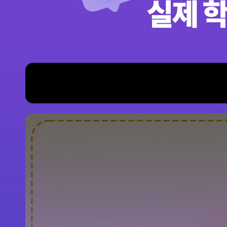
%
최
지
료
사
공
무
원
인
적
않
후
수
요
증
정
화
도
6
가
중
년
여
모
강
록
개
성
재
취
바
의
S
월
업
도
움
1
일
교
M
까
위
1
0
어
안
S
지
년