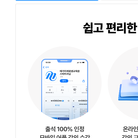
초
고
령
사
회
로
진
입
함
에
따
라
더
욱
증
가
할
예
정
입
니
다
.