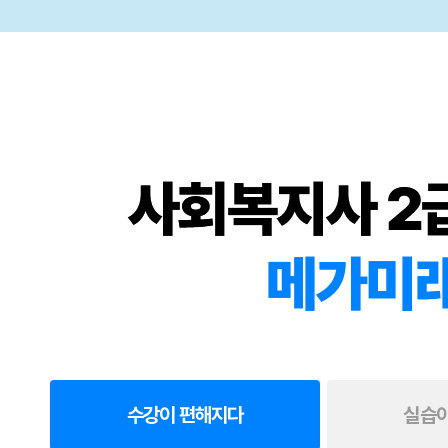
격
증
을
활
용
한
취
업
은
매
년
꾸
준
하
게
증
가
하
고
있
수강
이 편해지다
실습
고
,