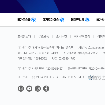
교육원소개
주요활동
오시는길
학사운영규정
학점
메가엠디(주) 메가미래평생교육원지점 대표 : 윤용국
사업자번호 : 503-85-33
통신판매 : 제 2025-서울구로-0748 호
신고기관명 : 서울특별시 구로구
호
대표전화 TEL : 1661-2332
FAX : 02-6919-1796
메가엠디(주) 사업자번호 : 120-86-62487
통신판매신고번호 : 제2012-서울서
[인증범위] 메
COPYRIGHT(C) MEGAMD CORP. ALL RIGHTS RESERVED.
[유효기간] 2025
메
가
미
래