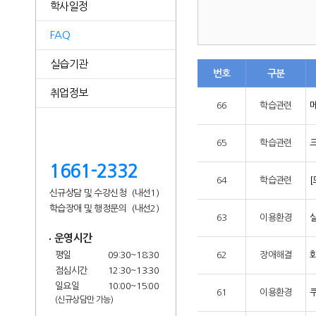
학사일정
FAQ
실습기관
번호
구분
취업정보
66
학습관련
65
학습관련
크
1661-2332
64
학습관련
신규상담 및 수강신청
(내선1)
학습장애 및 행정문의
(내선2)
63
이용환경
운영시간
평일
09:30~18:30
62
장애해결
점심시간
12:30~13:30
일요일
10:00~15:00
61
이용환경
(신규상담만 가능)