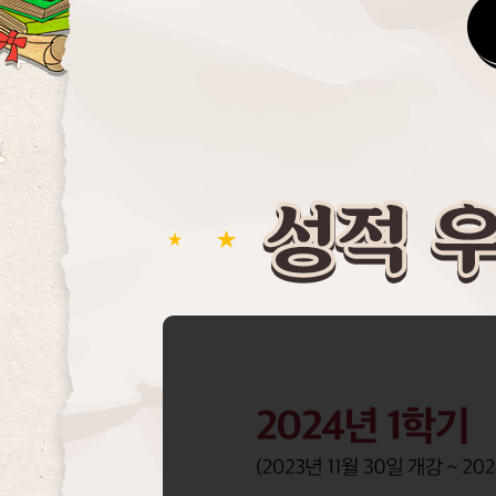
수
강
후
기
작
성
이
벤
트
,
수
강
후
기