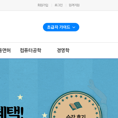
사
회원가입
로그인
원격지원
용
자
메
뉴
초급자 가이드
얼
용면허
컴퓨터공학
경영학