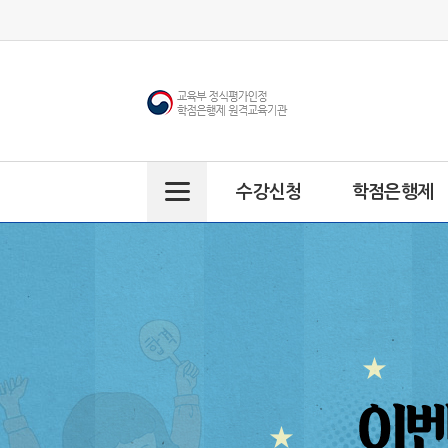
수강신청
학점은행제
주
메
뉴