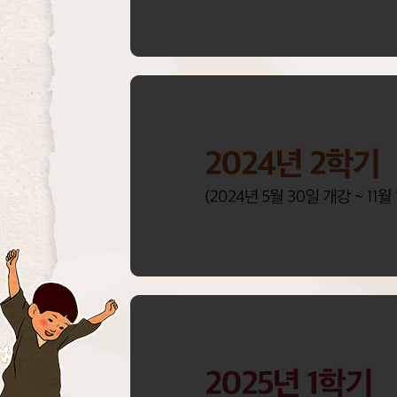
작
성
이
벤
트
수
강
후
기
작
성
자
중
추
첨
수
강
후
기
를
작
성