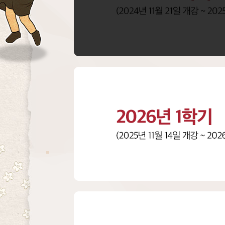
만
해
도
이
벤
트
자
동
신
청
아
이
스
크
림
기
프
티
콘
(
2
만