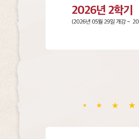
원
상
당
)
3
명
햄
버
거
기
프
티
2
콘
0
(
2
1
4
만
년
원
1
상
학
당
기
)
마
5
감
명
,
커
2